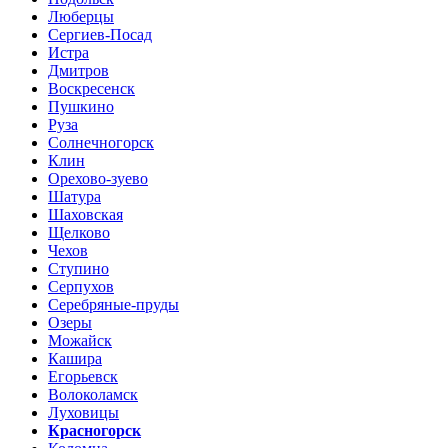
Люберцы
Сергиев-Посад
Истра
Дмитров
Воскресенск
Пушкино
Руза
Солнечногорск
Клин
Орехово-зуево
Шатура
Шаховская
Щелково
Чехов
Ступино
Серпухов
Серебряные-пруды
Озеры
Можайск
Кашира
Егорьевск
Волоколамск
Луховицы
Красногорск