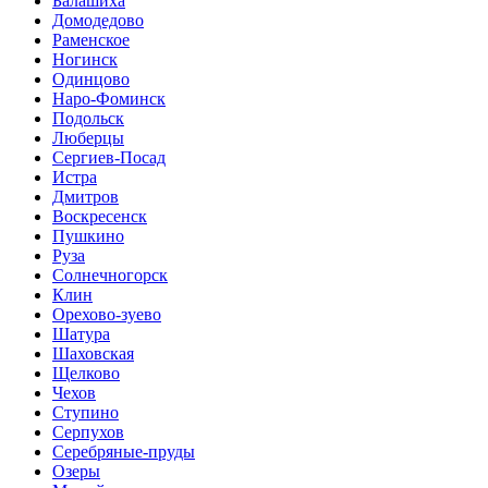
Балашиха
Домодедово
Раменское
Ногинск
Одинцово
Наро-Фоминск
Подольск
Люберцы
Сергиев-Посад
Истра
Дмитров
Воскресенск
Пушкино
Руза
Солнечногорск
Клин
Орехово-зуево
Шатура
Шаховская
Щелково
Чехов
Ступино
Серпухов
Серебряные-пруды
Озеры