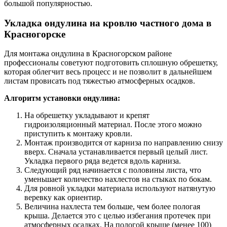
большой популярностью.
Укладка ондулина на кровлю частного дома в
Красногорске
Для монтажа ондулина в Красногорском районе
профессионалы советуют подготовить сплошную обрешетку,
которая облегчит весь процесс и не позволит в дальнейшем
листам провисать под тяжестью атмосферных осадков.
Алгоритм установки ондулина:
На обрешетку укладывают и крепят
гидроизоляционный материал. После этого можно
приступить к монтажу кровли.
Монтаж производится от карниза по направлению снизу
вверх. Сначала устанавливается первый целый лист.
Укладка первого ряда ведется вдоль карниза.
Следующий ряд начинается с половины листа, что
уменьшает количество нахлестов на стыках по бокам.
Для ровной укладки материала используют натянутую
веревку как ориентир.
Величина нахлеста тем больше, чем более пологая
крыша. Делается это с целью избегания протечек при
атмосферных осадках. На пологой крыше (менее 100)