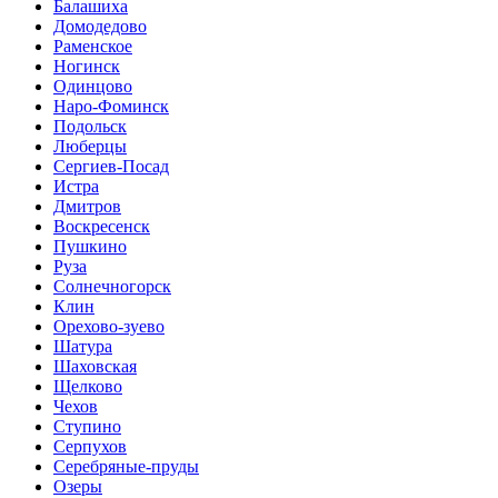
Балашиха
Домодедово
Раменское
Ногинск
Одинцово
Наро-Фоминск
Подольск
Люберцы
Сергиев-Посад
Истра
Дмитров
Воскресенск
Пушкино
Руза
Солнечногорск
Клин
Орехово-зуево
Шатура
Шаховская
Щелково
Чехов
Ступино
Серпухов
Серебряные-пруды
Озеры